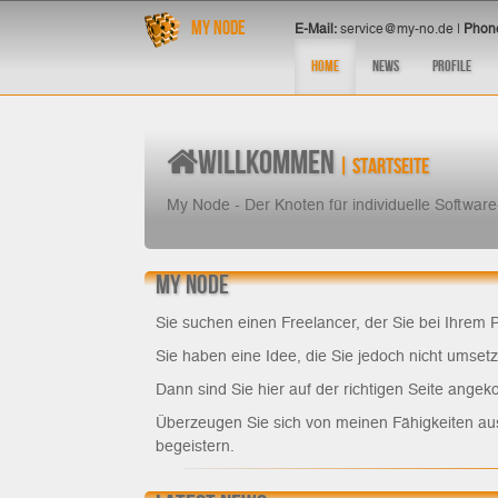
My Node
E-Mail:
service@my-no.de |
Phon
Home
News
Profile
Home
Willkommen
| Startseite
My Node - Der Knoten für individuelle Software
My Node
Sie suchen einen Freelancer, der Sie bei Ihrem P
Sie haben eine Idee, die Sie jedoch nicht umset
Dann sind Sie hier auf der richtigen Seite ang
Überzeugen Sie sich von meinen Fähigkeiten a
begeistern.